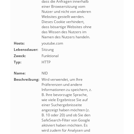
dass die Anfragen innerhalb
einer Browsersitzung vom
Nutzer und nicht von anderen
Websites gestellt werden.
Dieses Cookie verhindert,
dass bösartige Websites ohne
das Wissen des Nutzers im
Namen des Nutzers handeln.
Hosts:
youtube.com
Lebensdauer:
Sitzung
Zweck:
Funktional
Typ:
HTTP
Name:
NID
Beschreibung:
Wird verwendet, um Ihre
Präferenzen und andere
Informationen zu speichern, z.
B. Ihre bevorzugte Sprache,
wie viele Ergebnisse Sie auf
einer Suchergebnisseite
angezeigt haben möchten (z.
B. 10 oder 20) und ob Sie den
SafeSearch-Filter von Google
aktiviert haben möchten. Es
wird zudem für Analysen und