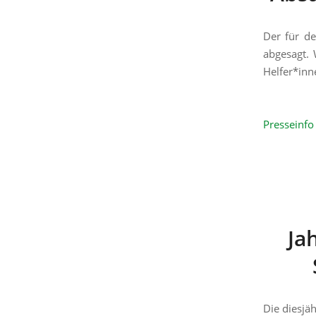
Der für de
abgesagt. 
Helfer*inn
Presseinf
Ja
Die diesjä