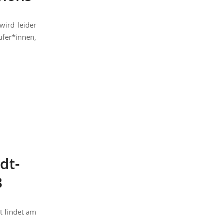
wird leider
ufer*innen,
dt-
3
t findet am