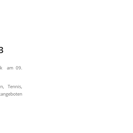
3
ark am 09.
n, Tennis,
tangeboten