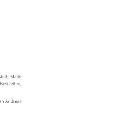
tatt. Malte
estzeiten,
 an Andreas