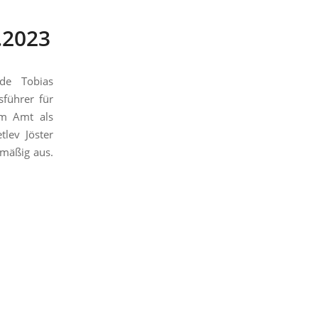
.2023
de Tobias
führer für
im Amt als
tlev Jöster
smäßig aus.