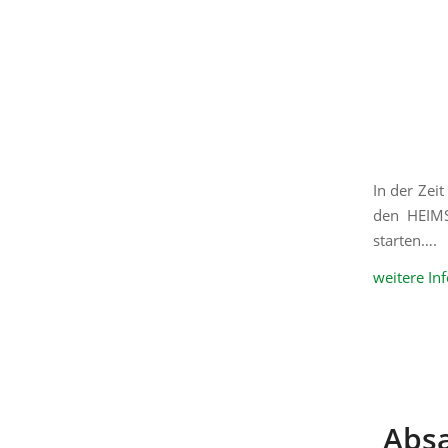
In der Zei
den HEIMS
starten….
weitere In
Absa