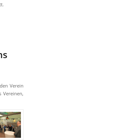
t.
ns
nden Verein
s Vereinen,