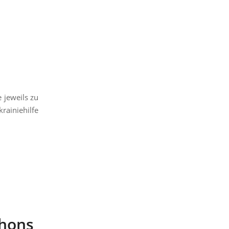
 jeweils zu
ainiehilfe
thons